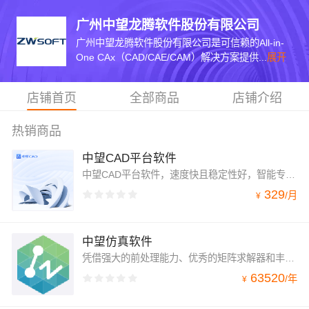
广州中望龙腾软件股份有限公司
广州中望龙腾软件股份有限公司是可信赖的All-in-
One CAx（CAD/CAE/CAM）解决方案提供...
展开
店铺首页
全部商品
店铺介绍
热销商品
中望CAD平台软件
中望CAD平台软件，速度快且稳定性好，智能专业的绘图功能，兼容常见CAD文件格式，友好简洁的界面，熟悉易用的快捷命令，帮助用户快速上手。
329
/
月
¥
中望仿真软件
凭借强大的前处理能力、优秀的矩阵求解器和丰富的后处理方式，以及友好简洁的界面、清晰的工作流程，可帮助用户快速实现精确的仿真分析。未来，中望软件将持续打造多学科多物理场仿真解决方案，仿真驱动设计。
63520
/
年
¥