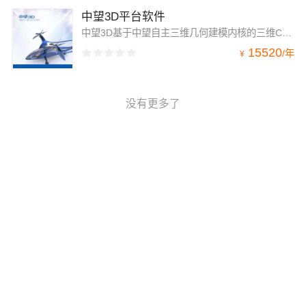
中望3D平台软件
中望3D基于中望自主三维几何建模内核的三维CAD/CAE/CAM一体化解决方案，具备强大的混合建模能力、支持各种几何及建模算法，超过30年工业设计验证，集“实体建模、曲面造型、装配设计、工程图、钣金、模具设计、结构仿真、车削、2-5轴加工”等功能模块于一体，覆盖产品设计开发全流程。
15520
/
年
¥
没有更多了