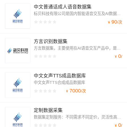
中文普通话成人语音数据集
标贝科技有限公司是国内智能语音交互及AI数据服务方案提供商。作为一家以AI技术创新驱动的企业，标贝科技拥有业内先进的AI语音交互技术及高精度数据采标处理技术，创新打造多场景应用的语音交互方案，包括通用场景的语音合成和语音识别，以及TTS音色定制，声音复刻，情感合成和声音转换在内的语音技术产品；AI数据业务涵盖语音合成、语音识别、图像视觉、NLP、3D点云等数据服务。
90
/
次
¥
方言识别数据集
方言数据集，主要使用在AI语音交互产品中，是非常全面的一套数据集产品。
0
/
¥
中文女声TTS成品数据库
中文女声TTS合成成品数据库
7000
/
次
¥
定制数据采集
数据集定制服务：不同需求不同定价，灵活性高。支持文本、图片、语音、视频全类型数据定制化采集，针对多样化需求定制优质采集方案，数据质量多重把关，高效服务保障数据完美落地。
0
/
¥