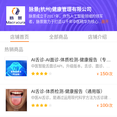
脉景(杭州)健康管理有限公司
脉景成立于2017年，作为人工智能领域的领军
者，脉景致力于打造以千年中医精华为核心...
展开
店铺首页
全部商品
店铺介绍
热销商品
AI舌诊-AI面诊-体质检测-健康报告（专业版）
中医智能舌面诊API，升级版本，舌诊、面诊、问诊三合一，报告更丰富，内容更全面，结果更精准
150
/
次
¥
AI舌诊-体质检测-健康报告（通用版）
中医AI舌诊，是通过运用现代科学方法为舌诊建立客观指标，把舌诊研究建立在可靠的科学数据与图形的基础上。只需上传舌面图片，即可自动识别特征，并检测出对应的中医体质，为用户提供精准、高效的“中医体检”，为大健康行业增加场景价值，带动产品服务销售，提升营收。
100
/
次
¥