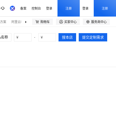
备案
控制台
登录
注册
登录
注册
方案
阿里云精选
伙伴招募
购物车
买家中心
服务商中心



¥
-
¥
搜本店
提交定制需求