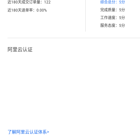
近180天成交订单量：
122
综合总分：
5
分
完成质量：
5
分
近180天退单率：
0.00
%
工作速度：
5
分
服务态度：
5
分
阿里云认证
了解阿里云认证体系>