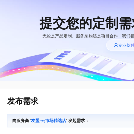
提交您的定制需
大模型
产品
解决方案
权益
定价
云市场
伙伴
服务
了解阿里云
精选产品
精选解决方案
普惠上云
产品定价
精选商城
成为销售伙伴
售前咨询
为什么选择阿里
无论是产品定制、服务采购还是项目合作，我们
千问AI平台
云
了解云产品的定价详情
专业伙
大模型服务平台百
普惠上云 官方力荐
分销伙伴
在线服务
千问办公，解锁你的工作新方式
网站建设
NEW
炼
大模型
云服务器38元/年起，超
企业级Agent产品，直接交付可用成果
什么是云计算
咨询伙伴
多端小程序
大模型服务与应用平台
云上成本管理
售后服务
技术领先
官方推荐返现计划
Agency Agents：拥有专属领域专家
大模型
精选产品
精选解决方案
Salesforce 国际版订阅
轻量应用服务器
推荐新用户得奖励，单订单
多领域专家智能体,一键组建 AI 虚拟交付团队
销售伙伴合作计划
稳定可靠
自助服务
快速构建应用程序和网站，即刻迈出上云第一步
管理和优化成本
友盟天域
人工智能与机器学习
AI
文本生成
云工开物
HappyHorse 打造一站式影视创作平台
安全合规
无影生态合作计划
在线服务
云数据库 RDS
观测云
高校专属算力普惠，学生认
可视化编排打通从文字构思到成片全链路闭环
计算
互联网应用开发
Qwen3.8-Max
全托管，含MySQL、PostgreSQL、SQL Server、MariaDB多引擎
分析师报告
Salesforce On Alibaba
工单服务
HOT
发布需求
Tuya 物联网平台阿里
快速拥有专属 OpenClaw
Cloud Consulting
大数据
容器
智能体时代全能旗舰模型
云版
免费试用
研究报告与白皮书
人工智能平台 PAI
短信专区
让AI从“聊天伙伴”进化为能干活的“数字员工”
Partner 合作计划
大模型
现代化应用
存储
蓝凌 OA
Qwen3.7-Plus
AI 大模型销售与服务
解决方案免费试用 新
一站式AI开发、训练和推理服务
向服务商 "
友盟-云市场精选店
" 发起需求：
天池大赛
能看、能想、能动手的多模态智能体模型
生态合作计划
老同享
安全
电子合同
网络与CDN
云解析DNS
最高领取价值200元试用