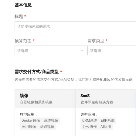
Qwen3-VL-Plus
AI 算法大赛
畅捷通
覆盖公网/内网、递归/权威、移动APP等全场景解析服务
基本信息
网络
安全
视觉 Coding、空间感知、多模态思考等全面升级
AI 产品 免费试用
云开发大赛
Tableau 订阅
标题
大数据开发治理平
可观测
1亿+ 大模型 tokens 和 
中间件
台 DataWorks
入门学习赛
AI空中课堂在线直播课
上云与迁云
140+云产品 免费试用
Data Agent 驱动的一站式 Data+AI 开发治理平台
数据库
堂（旗舰版）
产品新客免费试用，最长1
大模型服务
预算范围
需求类型
企业出海
云防火墙
大数据计算
大模型ACA认证体验
生态解决方案
云原生的云上边界网络安全防护产品
千问AI平台-Token
政企业务
助力企业全员 AI 认知与能
媒体服务
Plan
NEW
行业生态解决方案
个人版上线、团队版降价；千问3.8-Max首发发尝鲜
企业服务与云通信
需求交付方式/商品类型
*
开发者生态解决方案
千问AI平台-模型体验
选择您需要的需求交付方式/商品类型，我们将为您匹配相应的优质供应商
域名与网站
AI 开发和 AI 应用解决
在线体验全尺寸、多种模态的模型效果
方案
终端用户计算
镜像
SaaS
Happy 系列大模型
容器镜像和系统镜像
软件即服务解决方案
Serverless
新一代 AI 视频生成模型，深度适配广告营销等场景
典型应用：
典型应用：
开发工具
Docker镜像
系统镜像
CRM系统
ERP系统
应用镜像
基础镜像
办公协作
AI应用
迁移与运维管理
大模型解决方案