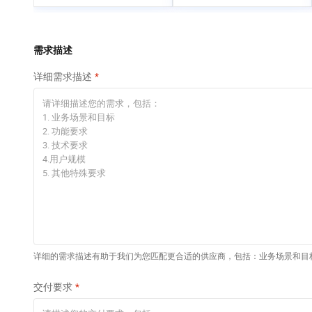
专有云
快速部署 Dify，高效搭
建 AI 应用
依托云原生高可用架构,实现Dify私有化部署
需求描述
10 分钟在聊天系统中
详细需求描述
增加一个 AI 助手
在企业官网、通讯软件中为客户提供 AI 客服
详细的需求描述有助于我们为您匹配更合适的供应商，包括：业务场景和目
交付要求