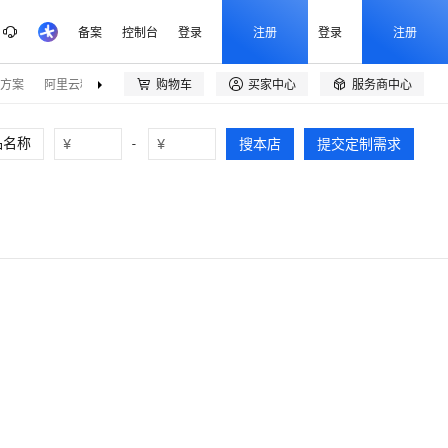
备案
控制台
登录
注册
登录
注册
方案
阿里云精选
伙伴招募
购物车
买家中心
服务商中心



¥
-
¥
搜本店
提交定制需求