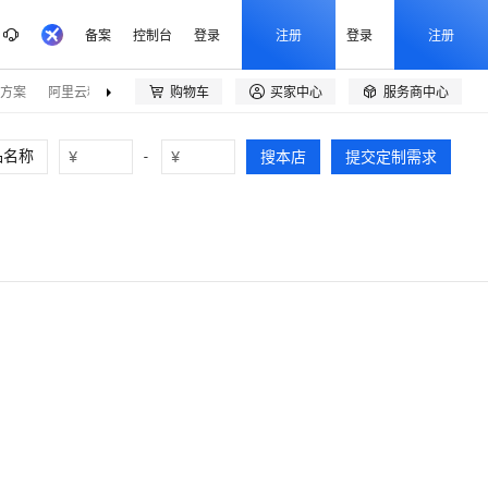
备案
控制台
登录
注册
登录
注册
方案
阿里云精选
伙伴招募
购物车
买家中心
服务商中心



¥
-
¥
搜本店
提交定制需求