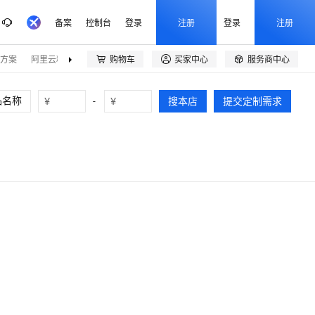
备案
控制台
登录
注册
登录
注册
方案
阿里云精选
伙伴招募
购物车
买家中心
服务商中心



¥
-
¥
搜本店
提交定制需求