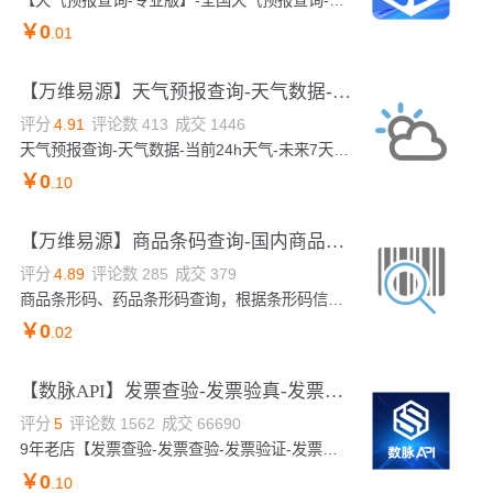
￥
0
.01
【万维易源】天气预报查询-天气数据-当前24h天气-未来7天-未来15天-未来40天的天气数据-历史天气-全国天气...
评分
4.91
评论数
413
成交
1446
天气预报查询-天气数据-当前24h天气-未来7天-未来15天-未来40天的天气数据-历史天气数据-全国天气预报查询。通过地名、地名对应code、经纬度、IP地址、景点名称、区号邮编来查询天气情况。可查询到当前24小时天气、未来7天、15天、40天内的天气及历史天气数据。广泛应用于能源、电力、农业、生活服务类应用、智能硬件、航天航海、旅游业、建筑业等领域。
￥
0
.10
【万维易源】商品条码查询-国内商品条码信息查询-药品条码查询-条形码数据查询-条码信息检索
评分
4.89
评论数
285
成交
379
商品条形码、药品条形码查询，根据条形码信息，返回对应的名称、价格、厂家等信息。能实现来源可查、去向可追，有效控制产品质量安全风险，保障消费者权益。【注：条码查询接口，目前支持69开头的13或069开头的14位国内商品】
￥
0
.02
【数脉API】发票查验-发票验真-发票查验-增值税发票验真-发票查验-发票验证查询-发票信息查验-发票校验-...
评分
5
评论数
1562
成交
66690
9年老店【发票查验-发票查验-发票验证-发票验真查询-发票查验验真-增值税发票验证-增值税发票验真-发票验真-发票查验校验-增值税发票查验-增值税发票验真】输入发票信息，验证真假。实时校验结果，可支持高并发，24h技术专家在线对接。口碑商家◆精益求精◆品质保障◆金牌售后
￥
0
.10