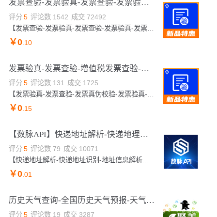
发票查验-发票验真-发票查验-发票验真-发票查验真伪-发票查询-发票核验-发票查验-发票验真-发票查询【数链...
评分
5
评论数
1542
成交
72492
【发票查验-发票验真-发票查验-发票验真-发票查验真伪-发票查询-发票核验-发票查验-发票验真-发票查询】★接口可核验发票真伪，查验一致返回票面信息。毫秒级响应，支持高并发，24h不间断运维，专业技术支持在线服务。新老客户享专属活动价，详情可咨询客服。——全品类接口专家。
￥
0
.10
发票验真-发票查验-增值税发票查验-发票查验-发票校验-发票验真-增值税发票核验-发票查验-增值税发票验真-...
评分
5
评论数
131
成交
1725
【发票验真-发票查验-发票真伪校验-发票验真-发票验证-发票校验-增值税发票查验-电子发票查验-发票核验-发票查询-发票查验-增值税发票查验】★传入发票照片，验证发票真伪,支持jpg、png。毫秒级响应，支持高并发，24h不间断运维，专业技术支持在线服务。新老客户享专属活动价，详情可咨询客服。——全品类接口专家。
￥
0
.15
【数脉API】快递地址解析-快递地理解析-快递地址识别-快递地址识别-快递解析-地址解析
评分
5
评论数
79
成交
10071
【快递地址解析-快递地址识别-地址信息解析】通过快递地址解析API接口，将原始快递地址批量解析为标准地址。
￥
0
.01
历史天气查询-全国历史天气预报-天气预报-天气查询-空气湿度-空气质量指数-历史天气查询
评分
5
评论数
19
成交
3287