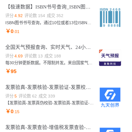
【极速数据】ISBN书号查询_ISBN图书信息查询_ISBN书号权威查询
评分
4.92
评论数
154
成交
352
ISBN图书书号查询，通过10位或者13位ISBN查询书号信息，包含书名、作者、出版社、价格、出版日期、印次、装帧方式、语种、摘要等信息。
￥
0
.01
全国天气预报查询、实时天气、24小时天气、景区天气、预报7天/15天【高并发、不限流、低延迟】【集群服务】
评分
4.69
评论数
13
成交
188
每30分钟更新数据。不限制并发。来自国家气象局数据，可根据地名、经纬度GPS、IP查询对应地区的预报。包括7日/15日天气、预警、PM 2.5空气质量指数，体感温度、紫外线等级、穿衣、出行、洗车等生活指数。不限QPS，多机房集群部署，SLA服务质量的保证！
￥
95
发票验真-发票核验-发票验证-发票校验-发票查询-发票查验-增值税发票验真-base64版
评分
5
评论数
62
成交
339
【发票验真-发票真伪校验-发票验真-发票验证-增值税发票查验-电子发票查验-发票核验-发票验证-发票校验-发票查询-发票查验-增值税发票验真-base64版】传入发票照片，验证发票真伪,支持jpg、png
￥
0
.15
发票验真-发票查验-增值税发票查验-电子发票查验-发票验证-发票校验