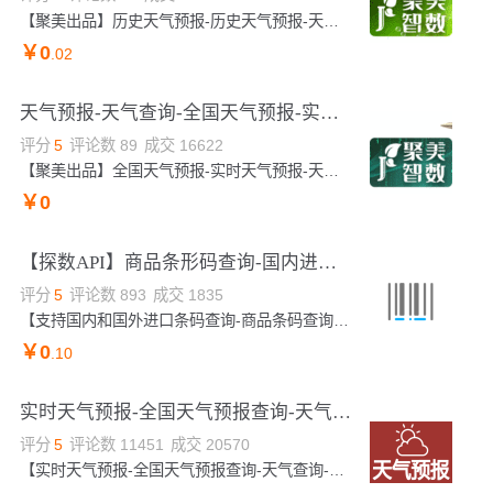
【聚美出品】历史天气预报-历史天气预报-天气查询-全国历史天气查询-天气查询-天气预报-全国天气预报-实时天气预报-天气查询-实时天气查询-全国天气预报-实时天气预报-天气查询-实时天气查询-全国天气预报-实时天气预报-天气查询-实时天气查询-全国天气预报-实时天气预报-天气查询-实时天气查询-全国天气预报-实时天气预报-天气查询-实时天气查询-全国天气预报-实时天气预报-天气查询-实时天气查询-天气查询-实时天气查询-天气查询-实时天气查询-天气查询-实时天气查询-天气查询-实时天气查询-天气查询-实时天气查询-天气查询-实时天气...
￥
0
.02
天气预报-天气查询-全国天气预报-实时天气查询-天气预报-天气预报-景区天气查询-天气预报-实时天气预报
评分
5
评论数
89
成交
16622
【聚美出品】全国天气预报-实时天气预报-天气查询-24小时天气查询-近7天天气查询-近40天天气查询-全国天气预报-实时天气预报-天气查询-实时天气查询-全国天气预报-实时天气预报-天气查询-实时天气查询-全国天气预报-实时天气预报-天气查询-实时天气查询-全国天气预报-实时天气预报-天气查询-实时天气查询-全国天气预报-实时天气预报-天气查询-实时天气查询-全国天气预报-实时天气预报-天气查询-实时天气查询-天气查询-实时天气查询-天气查询-实时天气查询-天气查询-实时天气查询-天气查询-实时天气查询-天气查询-实时天气查询-天气查询-...
￥
0
【探数API】商品条形码查询-国内进口条码信息查询-食品条码查询接口-条形码数据查询
评分
5
评论数
893
成交
1835
【支持国内和国外进口条码查询-商品条码查询-商品条形码信息】 通过输入13位或14位条码，获取此条码对应商品的名称、品牌、规格、价格、等信息，海量条码信息储备。提供高效稳定的解决方案。
￥
0
.10
实时天气预报-全国天气预报查询-天气查询-天气api接口-天气预警-天气预报查询-天气预报-空气质量指数-天气...
评分
5
评论数
11451
成交
20570
【实时天气预报-全国天气预报查询-天气查询-天气api接口-天气预警】通过地名、地区代码、坐标区域、IP地址等查询天气情况，可查询今日实时天气、未来24小时天气、未来7天、15天、40天内的天气预报，同时返回气象灾害预警、PM25空气质量指数、生活指数、整点天气实况，广泛应用于能源、电力、农业、旅游航海、生活服务等领域。数据更新及时，接口高效稳定，支持高并发。