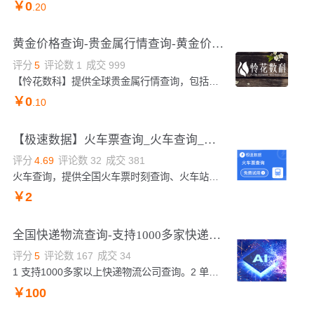
￥
0
.20
黄金价格查询-贵金属行情查询-黄金价格实时查询-国际金价查询-黄金价格-贵金属期货行情
评分
5
评论数
1
成交
999
【怜花数科】提供全球贵金属行情查询，包括实时价格、历史价格、K线走势、期货合约等，覆盖国内和国外贵金属交易数据，实时更新。
￥
0
.10
【极速数据】火车票查询_火车查询_火车车次_火车车站查询
评分
4.69
评论数
32
成交
381
火车查询，提供全国火车票时刻查询、火车站站查询、火车余票查询等3个接口。
￥
2
全国快递物流查询-支持1000多家快递公司-快递物流查询-快递查询-单号查询
评分
5
评论数
167
成交
34
1 支持1000多家以上快递物流公司查询。2 单号自动识别。3 接口稳定，高效。4 系统由工程师定期维护。
￥
100