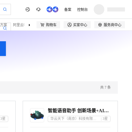
备案
控制台
方案
阿里云精选
伙伴招募
购物车
买家中心
服务商中心



共
7
条
智能语音助手 创新场景+AI赋能各行业
3
星
华云天下（南京）科技有限公司
3
星