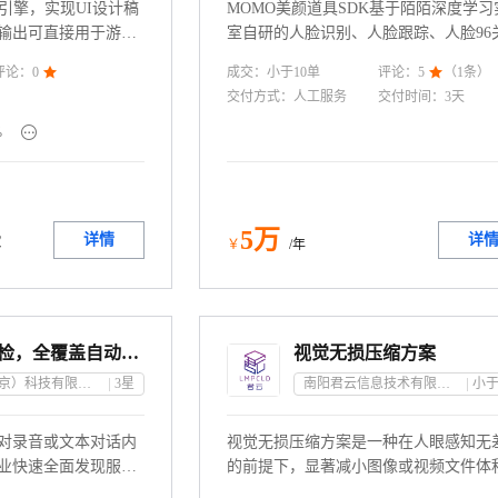
引擎，实现UI设计稿
MOMO美颜道具SDK基于陌陌深度学习
输出可直接用于游戏
室自研的人脸识别、人脸跟踪、人脸96
用户无需关注底层技
点算法，精准定位用户的眼睛、脸、额
成交：
小于10
单
评论：
0

评论：
5

（
1
条）
的素材拆分人力成
鼻子、下巴、嘴等部位，提供磨皮美肤
交付方式：
人工服务
交付时间：
3天
推进产品落地。
部微雕、滤镜、个性化贴纸等多种美颜
能，复刻经陌陌真实直播间场景验证的

%
效果，全面快速满足客户的多样美颜需
5
万
费
详情
详
￥
/年
智能语音质检，全覆盖自动自检
视觉无损压缩方案
华云天下（南京）科技有限公司
3
星
南阳君云信息技术有限公司
小于
对录音或文本对话内
视觉无损压缩方案是一种在人眼感知无
业快速全面发现服务
的前提下，显著减小图像或视频文件体
量、优化服务策略。
智能压缩技术。不同于传统“无损压缩”