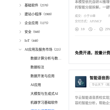
本模型依托自研AI推理
基础软件
（
2570
）
的智能分层拆解，一键
开发的独立素材包，让
建站小程序
（
1969
）
成交：
小于10
单
术细节，无需投入高额
交付方式：
API/MCP
企业应用
（
1275
）
本，助力游戏团队快速



3.9
-
25
安全
（
949
）
IoT
（
448
）
AI应用及服务市场
（
221
）
免费开通，按量计
数据计算分析与数据湖
数据标注
数据开发与应用
AI应用
大模型与生成式AI
华云智能语音质检实现
机器学习基础软件
容的智能分析，帮助企
中的问题，提升服务质