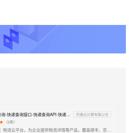
【物流云】快递物流查询-快递查询接口-快递查询API-快递查询推送接口-快递单号订阅-按单号查询快递
羚鹿云计算有限公司
（
2
条）

【超低价0.0022元/次】物流云平台，为企业提供物流详情等产品，覆盖顺丰、京东、韵达、中通、圆通、申通、极兔、EMS等2000+快递物流公司，为企业提供一站式物流解决方案。