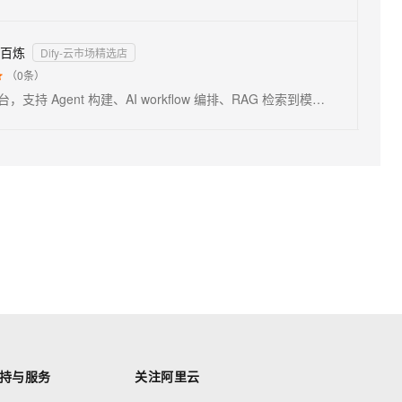
云百炼
Dify-云市场精选店
（
0
条）

生产级 AI 应用开发平台，支持 Agent 构建、AI workflow 编排、RAG 检索到模型管理等核心能力。Dify 企业版 on 阿里云百炼适配阿里云生态，助力用户轻松构建、发布、运营生成式AI原生应用
持与服务
关注阿里云