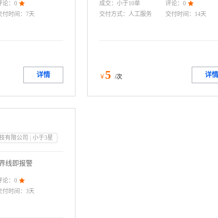
成交：
小于10
单
评论：
0

评论：
0

特级完全一致），本方案采用先进的感
交付时间：
7天
交付方式：
人工服务
交付时间：
14天
码算法，在保留关键视觉细节的同时，
冗余数据，实现体积缩减30%~70%，
肉眼无法分辨差异。适用于电商、媒体
告、APP等对加载速度与用户体验要求
场景，可大幅降低带宽成本、提升页面
速度和用户留存率。支持主流图片格式
5
详情
详
￥
/次
JPEG、PNG、WebP）及视频流，无缝
CDN与现有系统，无需改造业务架构。
实现“看起来一样，传得更快，花得更少
技有限公司
小于3
星
界线即报警
评论：
0

交付时间：
3天