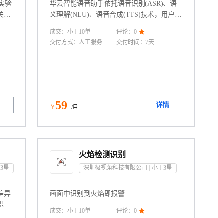
实验
华云智能语音助手依托语音识别(ASR)、语
关键
义理解(NLU)、语音合成(TTS)技术，用户可
头、
以使用语音直接进行人机交互,无需键盘即可
成交：
小于10
单
评论：
0

、面
快速办理业务,简单方便获得所需服务。
交付方式：
人工服务
交付时间：
7天
功
美颜
求。
59
情
详情
￥
/月
火焰检测识别
3
星
深圳极视角科技有限公司
小于3
星
差异
画面中识别到火焰即报警
积的
成交：
小于10
单
评论：
0

（比