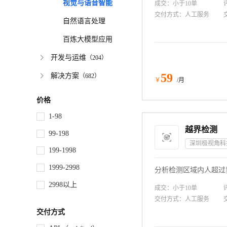
视觉与语音智能
成交：
小于10
单
交付方式：
人工服务
自然语言处理
百炼大模型应用
开发与运维
（
204
）
59
解决方案
（
682
）
￥
/月
价格
1-98
越界检测
99-198
深圳极视角科
199-1998
1999-2998
分析检测区域内人超过
2998以上
成交：
小于10
单
交付方式：
人工服务
交付方式