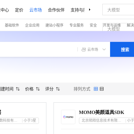
益中心
定价
云市场
合作伙伴
支持与服务
了解阿里云
基础软件
企业应用
建站小程序
专业服务
安全
开发与运维
解决
搜索
云市场
创建时间
价格
评分
排列方式
层
MOMO美颜道具SDK
深圳市辰初云数科技有限公司
小于3
星
北京陌陌信息技术有限公司
小于