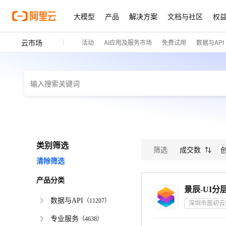
大模型
产品
解决方案
文档与社区
权
云市场
活动
AI应用及服务市场
免费试用
数据与API
类别筛选
筛选
成交数
清除筛选
产品分类
景辰-UI分
数据与API
（
11207
）
专业服务
（
4638
）