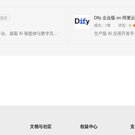
Dify 企业版 on 阿里
精选店
成交：
1
单
评论：
0
Qoder，QoderWork，QoderWake：智能体编码平台、桌面 AI 智能体与数字员工。Qoder 是面向真实软件开发的智能体编程平台（Agentic Coding Platform），提供 Desktop、JetBrains 插件、CLI、Mobile 和 Cloud Agents 等使用方式，让 Agent 自主完成从编码到交付的全流程。QoderWork 是桌面 AI 智能体，将 Agent 能力从编程扩展到日常办公——自然语言描述需求，自动规划执行并输出专业文档。QoderWake 是你的数字员工，各司其职、全天在线，设定规则后自主开工，越用越懂你。
文档与社区
权益中心
支