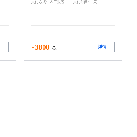
交付方式：
人工服务
交付时间：
3天
知编
去除
而画质
、广
高的
加载
（如
3800
情
详情
￥
/次
集成
真正
”。