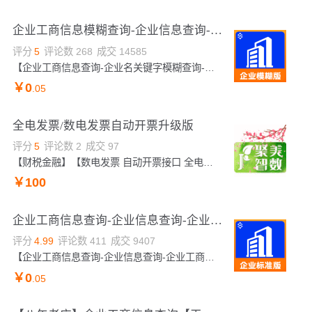
企业工商信息模糊查询-企业信息查询-企业工商模糊查询-企业工商信息查询-企业工商信息模糊查询【数链云】
评分
5
评论数
268
成交
14585
【企业工商信息查询-企业名关键字模糊查询-企业工商模糊查询】★输入社会统一信用代码/公司名称/注册号任意一个信息，查询相关企业的工商信息：包括公司名称、法定代表人、成立时间、登记状态、企业信用代码等。实时更新，速度快，拒绝缓存库，实时核验。专业技术支持在线服务，量大从优可详询客服。如有疑问，欢迎新老客户随时咨询选购！——全品类接口专家
￥
0
.05
全电发票/数电发票自动开票升级版
评分
5
评论数
2
成交
97
【财税金融】【数电发票 自动开票接口 全电发票】数电销项发票开具，满足企业自动开票需求，通过调用API接口实现自动化开票，省去手工录入开票工作，支持数电普票、数电专票发票开具。（温馨提示：测试请联系客服开通，本接口为包年计费模式，不支持按次计费。—— 我们只做精品！
￥
100
企业工商信息查询-企业信息查询-企业工商信息查询-企业信息查询-企业公司税号查询-企业工商信息查询-企业...
评分
4.99
评论数
411
成交
9407
【企业工商信息查询-企业信息查询-企业工商信息查询-企业信息查询-企业工商查询-企业工商信息查询-企业工商查询】★输入公司名全称/注册号/社会统一信用代码中的任意一种，即可查询企业工商相关信息。企业信息返回包括法人、注册资本、信用代码、登记机关、经营状态、电话号码等。覆盖信息全，实时更新，精准查询。如需事业单位/社会组织等特殊企业信息，可搭配特殊企业接口。
￥
0
.05