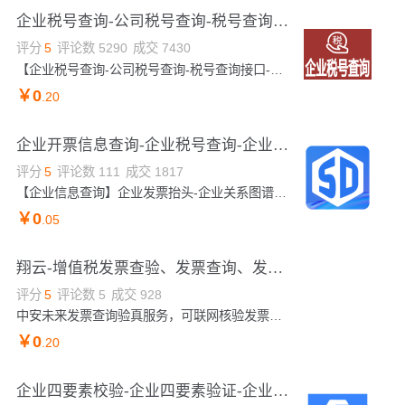
企业税号查询-公司税号查询-税号查询接口-企业公司开票信息查询-企业营业执照信息查询-工商信息查询-企业...
评分
5
评论数
5290
成交
7430
【企业税号查询-公司税号查询-税号查询接口-企业公司开票信息查询-企业营业执照信息查询-工商信息查询-企业信息查询】可以通过关键词【公司名称、公司id、注册号、组织机构代码、社会统一信用代码、法人、股东等任何关键字】获取企业列表【可返回20条数据】，企业列表包括公司名称或ID、类型、成立日期、经营状态、注册资本，统一社会信用代码、纳税人识别号等字段的详细信息。海量数据同步更新。
￥
0
.20
企业开票信息查询-企业税号查询-企业信息查询-企业关系图谱查询-企业招投标信息-企业年报信息查询
评分
5
评论数
111
成交
1817
【企业信息查询】企业发票抬头-企业关系图谱-企业股权穿透图-企业招投标信息-企业年报信息查询-企业开票抬头信息查询-企业社保信息查询-企业关系图谱-企业股权穿透图-企业招投标信息-企业年报信息查询-企业开票抬头信息查询-企业社保信息查询-企业开票抬头-企业发票抬头-企业关系图谱-企业股权穿透图-企业招投标信息-企业年报信息查询-企业开票抬头信息查询-企业社保信息查询-企业关系图谱-企业股权穿透图-企业招投标信息-企业年报信息查询-企业开票抬头信息查询-企业社保信息查询-企业发票抬头-企业开票抬头信息查询-企业开票抬头-企业...
￥
0
.05
翔云-增值税发票查验、发票查询、发票验真、发票核验API（支持专票、普票、电子发票、机动车销售发票等验证...
评分
5
评论数
5
成交
928
中安未来发票查询验真服务，可联网核验发票真伪并返回全票面信息，建议配合发票识别接口一起使用。市场上的成熟发票查验接口，已在数十家大客户成功应用；支撑涉税软件、APP、微信公众号等软件产品开发，满足终端用户发票真伪查验和票面数据获取的需求。
￥
0
.20
企业四要素校验-企业四要素验证-企业工商四要素-企业工商四要素验证-企业四要素