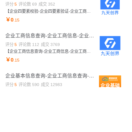
评分
5
评论数
69
成交
352
【企业四要素校验-企业四要素验证-企业工商四要素-企业工商四要素验证-企业四要素】传入公司全称、统一社会信用代码、法人姓名及法人身份证号，验证是否一致。
￥
0
.15
企业工商信息查询-企业工商信息-企业工商信息查询-企业工商法人信息-企业工商联系电话-企业工商信息
评分
5
评论数
112
成交
3769
【企业工商信息查询-企业工商信息-企业工商法人信息-企业工商联系电话-企业工商信息-企业工商信息查询-企业工商信息-企业工商信息查询-企业工商法人信息-企业工商联系电话-企业工商信息】输入公司名全称/注册号/社会统一信用代码的任意一种，获得企业工商注册登记中包含的各类重要信息
￥
0
.15
企业基本信息查询-企业工商信息查询-企业工商法人信息-企业工商信息联系电话-企业工商信息详情查询-企业...
评分
5
评论数
590
成交
12983
【企业基本信息查询-企业工商信息查询-企业工商法人信息-企业工商信息联系电话-企业工商信息详情查询-企业工商执照信息】输入企业名称或统一社会信用代码，即可查询企业工商相关信息。返回企业信息，包括法人、联系方式、注册资本、信用代码、登记机关、经营状态、电话号码等。官方数据，实时更新，精准查询。支持企业、个体工商户信息查询。
￥
0
.10
域名ICP备案查询API接口_网站备案信息查询
评分
5
评论数
2
成交
157
ICP备案查询是一款专为开发者设计的域名备案信息查询API接口，可快速获取中国境内域名的ICP备案信息，包括主体名称、备案号、状态及注销时间等关键字段。通过智能解析URL，自动提取主域名（如从 https://example.com/path 提取 example.com），并支持条件过滤（如仅当备案注销时返回 icp_del_time 字段）。