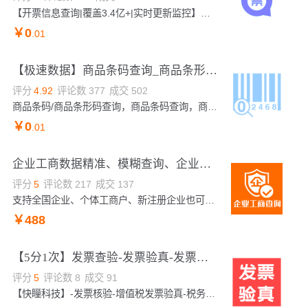
【开票信息查询|覆盖3.4亿+|实时更新监控】企业工商信息查询|企业工商信息精准查询|企业工商信息模糊查询|企业工商信息详情|企业工商信息关键字查询|企业工商信息模糊查询|企业工商信息详情|企业工商信息关键字查询|企业工商信息模糊查询|企业工商信息查询|企业工商信息关键字查询|企业工商信息模糊查询|企业工商信息查询|企业工商信息关键字查询|企业工商信息模糊查询|企业工商信息查询|企业工商信息关键字查询|发票抬头查询，开具发票信息查询，返回发票抬头、发票纳税人识别号、发票地址、发票开户行、发票银行账户、发票电话等信息，...
￥
0
.01
【极速数据】商品条码查询_商品条形码信息_国内商品条码信息查询_条码查询识别接口_商品条码查询_商品条形...
评分
4.92
评论数
377
成交
502
商品条码/商品条形码查询，商品条码查询，商品条形码信息，国内商品条码信息查询，支持69开始的EAN8/EAN13的商品条码在线查询，返回产品名称、生产企业、规格参数等。
￥
0
.01
企业工商数据精准、模糊查询、企业关键词搜索，企业信息查询、企业验证、支持新注册企业【可包年包月】
评分
5
评论数
217
成交
137
支持全国企业、个体工商户、新注册企业也可查询、企业工商信息核验、根据企业关键词搜索，或使用（企业全称、税务登记号、信用代码、注册号）中的任意一项获取企业工商基本信息，适用于公共网站、内部系统、移动APP用于工商信息展示，信息比对等功能，数据覆盖全国企业、个体工商户，按天更新
￥
488
【5分1次】发票查验-发票验真-发票核验真伪-增值税发票查验-税务发票查验-发票校验-发票验证查询-各类发票...
评分
5
评论数
8
成交
91
【快瞳科技】-发票核验-增值税发票验真-税务发票验真-发票验真-【免费测试，联系客服领取】发票校验-发票验证查询-增值税发票核验-各类发票查验-发票真伪查询。输入发票信息，验证真假。实时校验结果，可支持高并发，全电票、数电票、纸质票查验，全国范围增值税专用发票、增值税普通发票、增值税电子普通发票、增值税普通发票(卷票)、机动车销售统一发票、二手车销售统一发票的信息等核验【赠送免费OCR产品，联系客服领取】