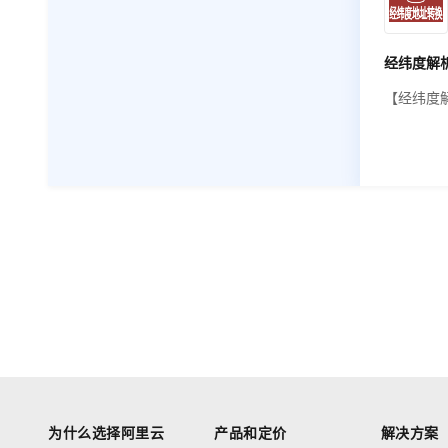
式，适配
景，针对
川话）进
与海量中
术语、口
【经纬度
率，并提
址解析-经
人分离等
地址查询
字幕生成
接口提供
工转录成
力，同时
件...
域、附近
由文字地
化的省市
解析、坐
为什么选择阿里云
产品和定价
解决方案