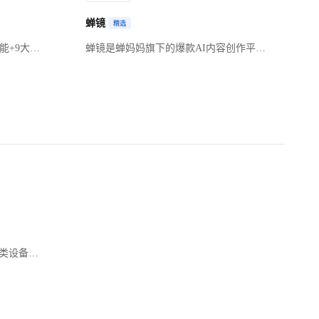
蝉镜
精选
功能+9大资
蝉镜是蝉妈妈旗下的爆款AI内容创作平
T模板/资源
台，专注于数字人短视频生成。它首创文
资源库，
生数字人技术，能依据文本提示词生成带
一管理更
指定场景的数字人图片和视频，突破了传
统数字人素材拍摄的难点。而且制作成本
低廉，在功能上，实现了选题制作一体
化，能批量成片快速起量，还能随时根据
市场变化调整内容。在多个领域应用广
泛，企业用它提升内容生产效率、降低成
本；律师等专家借助其打造个人IP；广告
投手用来优化广告投放；电商商家借此紧
跟热点带货，实现粉丝、流量和销售额的
增长。其领先的定制数字人技术，最快1
分钟就能打造数字分身，还有超逼真声
品类设备，
音...
频平均码流进
品类，不
B)的泛
视频类的通