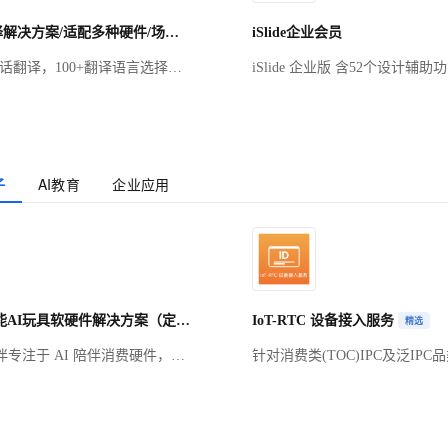
智能ai翻译解决方案/适配多种硬件/场景翻译/会议记录/耳机/眼镜/翻译卡片/定制ai翻译app
iSlide企业会员
话翻译，100+翻译语言选择，
iSlide 企业版 含52个设计辅助
高能转换，会议记录，跨国交流
源库超千万PPT模板/素材，PP
2，适配多种硬件，多场景翻译
共享协作 可搭建/管理企业专属
可批量导入成员企业用户授权统
合理的分配账号资源
子
AI教育
企业应用
InciPal智能AI玩具软硬件解决方案（定制版）
IoT-RTC 设备接入服务
精选
l 励伴专注于 AI 陪伴消费硬件，融
针对消费类(TOC)IPC及泛IPC
问大模型、情感计算、多模态交
按网络类型(WiFi/4G)和音视
软硬件一体化解决方案，赋能智
行分类，按年付费，不区分产品
伴型 AI硬件，让科技更温
区分国家地域。针对非消费类(To
IPC类及对讲类产品，按语音/