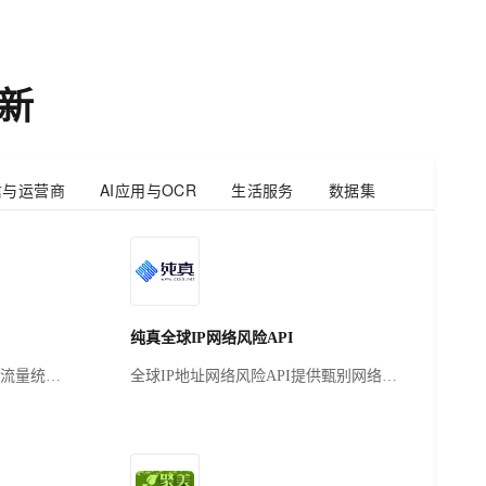
付费。
新
信与运营商
AI应用与OCR
生活服务
数据集
纯真全球IP网络风险API
流量统计
全球IP地址网络风险API提供甄别网络中
务750万
IP地址的机器流量、蜜罐攻击、秒拨风
友盟+激
险、网络爬虫和机房流量信息。利用IP地
activate完
址网络风险API，您可以识别访问您网
要拍
站、广告和下载的流量中是否存在作弊、