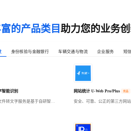
用UID+相应RTC按量计费模式
丰富的产品类目
助力您的业务创
发
身份核验与金融银行
车辆交通与物流
企业服务
短
字智能识别
网站统计 U-Web Pro/Plus
优品
文件转文字服务是基于自研智能
安全、可靠、公正的第三方网站
（ASR）技术的专业化解决方
分析工具。原CNZZ站长工具，服
于将中文音频（如会议录音、电
家网站。PS：购买成功后，需在
视频内容等）快速转换为高精度
活页面https://account.umeng.com/
MP3、WAV、AAC等主流格
成激活绑定才可使用。新用户不