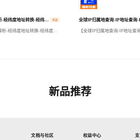
电话、直播、现场录音等多种场
【补】差价规格，无法激活！
普通话及多种方言（如粤语、四
行深度优化。通过深度学习模型
经纬度解析-经纬度地址转换-经纬度地址解析-经纬度地址查询-经纬度转换-坐标地址查询-经纬度转地址-地址转...
优品
文语料训练，在嘈杂环境、专业
语化表达等场景下实现95%准确
解析-经纬度地址转换-经纬度地
【全球IP归属地查询-IP地址查询
供智能断句、时间戳标记、说话
纬度地址查询-经纬度转换-坐标
查询-IP地址查询-IP城市查询-I
功能，满足企业会议纪要、媒体
-经纬度转地址-地址转经纬度】
节点】★根据IP地址查询，搜
、客服质检等需求，显著降低人
由经纬度到文字地址的转换能
息，包括省、市和运营商等信息
本。注意事项：单次请求语音文
提供精准的商圈、知名的大型区
态聚类算法，完成IP地理定位
知名的一级地标等，接口也支持
用于企业或个人开发者。毫秒响
址到经纬度的转换，并提供结构
准确！目前已服务国内多家知名
区地址信息。地址解析、逆地址
位。——全品类接口专家
标系转换一站式服务。
新品推荐
文档与社区
权益中心
支